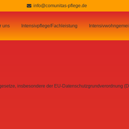
info@comunitas-pflege.de
 uns
Intensivpflege/Fachleistung
Intensivwohngemei
tzgesetze, insbesondere der EU-Datenschutzgrundverordnung (D