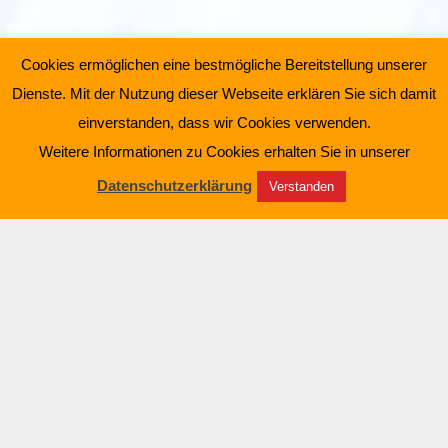
Cookies ermöglichen eine bestmögliche Bereitstellung unserer
Dienste. Mit der Nutzung dieser Webseite erklären Sie sich damit
einverstanden, dass wir Cookies verwenden.
Weitere Informationen zu Cookies erhalten Sie in unserer
Intensivpflege/Fachleistung
Datenschutzerklärung
Verstanden
Was bedeutet außerklinische
Intensivpflege?
Menschen mit ganz unterschiedlichen schweren
Erkrankungen werden in der lebensbedrohlichen Phase
auf einer Intensivstation behandelt und versorgt. Wenn
der gesundheitliche Zustand stabilisiert werden konnte,